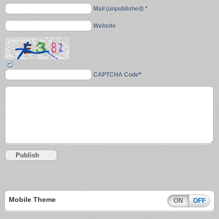
Mail (unpublished) *
Website
CAPTCHA Code
*
Mobile Theme
ON
OFF