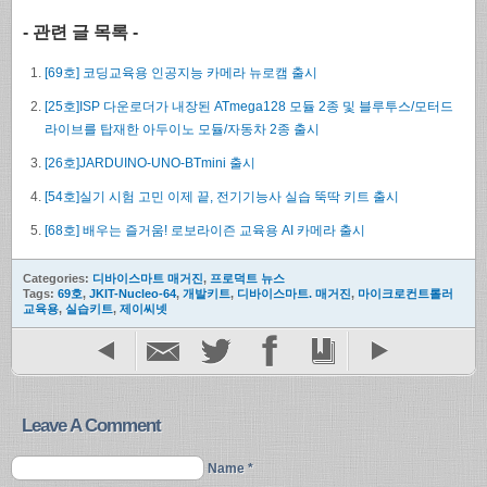
- 관련 글 목록 -
[69호] 코딩교육용 인공지능 카메라 뉴로캠 출시
[25호]ISP 다운로더가 내장된 ATmega128 모듈 2종 및 블루투스/모터드
라이브를 탑재한 아두이노 모듈/자동차 2종 출시
[26호]JARDUINO-UNO-BTmini 출시
[54호]실기 시험 고민 이제 끝, 전기기능사 실습 뚝딱 키트 출시
[68호] 배우는 즐거움! 로보라이즌 교육용 AI 카메라 출시
Categories:
디바이스마트 매거진
,
프로덕트 뉴스
Tags:
69호
,
JKIT-Nucleo-64
,
개발키트
,
디바이스마트. 매거진
,
마이크로컨트롤러
교육용
,
실습키트
,
제이씨넷
Leave A Comment
Name *