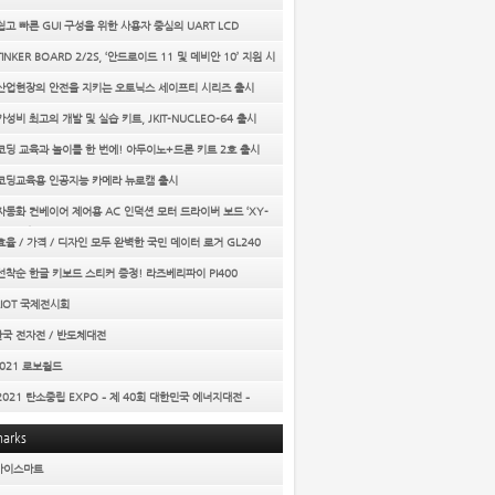
 쉽고 빠른 GUI 구성을 위한 사용자 중심의 UART LCD
E
TINKER BOARD 2/2S, ‘안드로이드 11 및 데비안 10’ 지원 시
] 산업현장의 안전을 지키는 오토닉스 세이프티 시리즈 출시
 가성비 최고의 개발 및 실습 키트, JKIT-NUCLEO-64 출시
 코딩 교육과 놀이를 한 번에! 아두이노+드론 키트 2호 출시
] 코딩교육용 인공지능 카메라 뉴로캠 출시
 자동화 컨베이어 제어용 AC 인덕션 모터 드라이버 보드 ‘XY-
IVER’
 효율 / 가격 / 디자인 모두 완벽한 국민 데이터 로거 GL240
 선착순 한글 키보드 스티커 증정! 라즈베리파이 PI400
AIOT 국제전시회
한국 전자전 / 반도체대전
2021 로보월드
 2021 탄소중립 EXPO – 제 40회 대한민국 에너지대전 –
arks