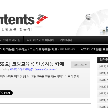
이스마트 매거진
디바이스마트 미디어
커뮤니티
제어가 가능한 아두이노 IoT 스마트 무드등 키트
-
2021-06-25
★2021 ICT 융합 
최근 글
[69호] 코딩교육용 인공지능 카메
2021-12-25
[69호]
sted by
디바이스마트 매거진
·
Leave a Comment
라 뉴로캠 출시
[69호]
바이스마트 매거진 69호 | 코딩교육용 인공지능 카메라 뉴로캠 출시
[69호]
[69호]
마트 상륙
[69호]
[69호]
[69호]