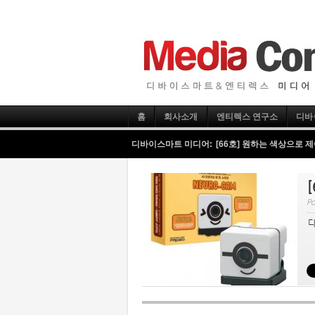
홈
회사소개
엔티렉스 연구소
디바
디바이스마트 미디어:
[66호] 원하는 색상으로 
Po
디