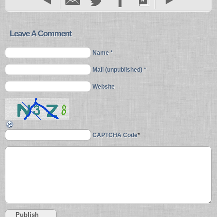
Leave A Comment
Name *
Mail (unpublished) *
Website
CAPTCHA Code
*