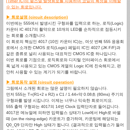
(Timer IC)의 펄스열 발생회로를 사용하여 코일의 특성을 이해할
수 있는 회로입니다.
▶ 회로설명 (circuit description)
이번에는 555에서 발생시킨 구형파를 입력으로 하는, 로직(Logic)
카운터 IC 4017의 활약으로 10개의 LED를 순차적으로 점등시키
는 회로를 소개합니다.
이 회로의 핵심인 4017 (10진 카운터 IC)는, 여섯 번째 555 응용회
로에서 소개한 CMOS 로직(Logic) 페밀리 IC인 4027 (JK F/F)과
같은 종류로 널리 사용되는 대표적인 CMOS IC중 하나입니다.
이번 회로를 기점으로, 로직회로와 디지털 인터페이스 회로에서
폭 넓게 사용되고 있는 CMOS 계열의 Logic IC에 친숙해지고, 편
안히 사용할 수 있는 계기가 되기를 바랍니다.
▶ 회로동작 설명 (circuit operation)
그림에서 소개된 회로는 많은 설명이 필요하지 않습니다.
먼저 555는 T=(R1+2 x R2) x C1 / 1.44=약 0.08초 (80ms) 주기의
구형파를 발생 시킵니다. 이제는 너무나 익숙한 회로이지요.
555 출력 구형파는 4017의 14번 Clock 입력단자로 들어갑니다.
4017은 메뉴얼에 의하면 입력펄스 상태가 Low에서 High로 바뀔
때 (on the rising-edge) 카운트가 증가하며, 카운팅에 해당되는
Q0_Q9 단자만 High 상태가 됩니다. (결과적으로 입력펄스가 들어