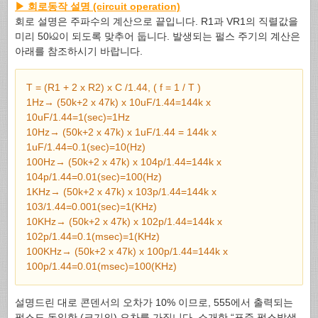
▶ 회로동작 설명 (circuit operation)
회로 설명은 주파수의 계산으로 끝입니다. R1과 VR1의 직렬값을
미리 50㏀이 되도록 맞추어 둡니다. 발생되는 펄스 주기의 계산은
아래를 참조하시기 바랍니다.
T = (R1 + 2 x R2) x C /1.44, ( f = 1 / T )
1Hz→ (50k+2 x 47k) x 10uF/1.44=144k x
10uF/1.44=1(sec)=1Hz
10Hz→ (50k+2 x 47k) x 1uF/1.44 = 144k x
1uF/1.44=0.1(sec)=10(Hz)
100Hz→ (50k+2 x 47k) x 104p/1.44=144k x
104p/1.44=0.01(sec)=100(Hz)
1KHz→ (50k+2 x 47k) x 103p/1.44=144k x
103/1.44=0.001(sec)=1(KHz)
10KHz→ (50k+2 x 47k) x 102p/1.44=144k x
102p/1.44=0.1(msec)=1(KHz)
100KHz→ (50k+2 x 47k) x 100p/1.44=144k x
100p/1.44=0.01(msec)=100(KHz)
설명드린 대로 콘덴서의 오차가 10% 이므로, 555에서 출력되는
펄스도 동일한 (크기의) 오차를 가집니다. 소개한 “표준 펄스발생