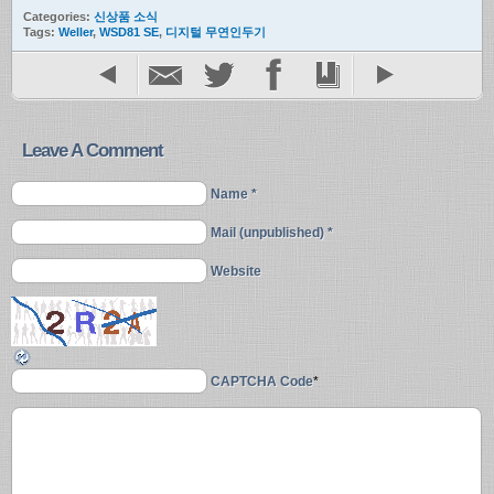
Categories:
신상품 소식
Tags:
Weller
,
WSD81 SE
,
디지털 무연인두기
Leave A Comment
Name *
Mail (unpublished) *
Website
CAPTCHA Code
*