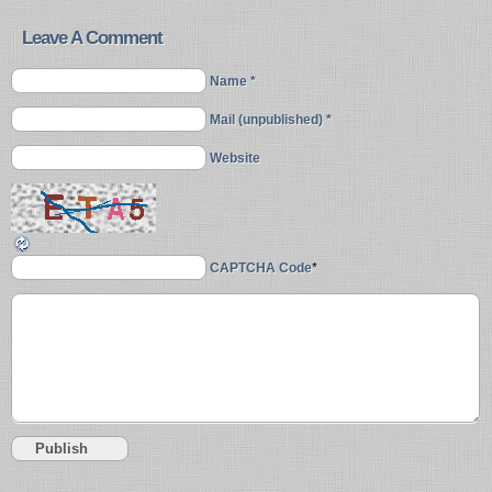
Leave A Comment
Name *
Mail (unpublished) *
Website
CAPTCHA Code
*