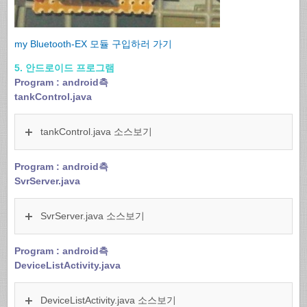
my Bluetooth-EX 모듈 구입하러 가기
5. 안드로이드 프로그램
Program : android측
tankControl.java
tankControl.java 소스보기
Program : android측
SvrServer.java
SvrServer.java 소스보기
Program : android측
DeviceListActivity.java
DeviceListActivity.java 소스보기