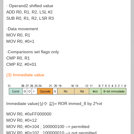
· Operand2 shifted value
ADD R0, R1, R2, LSL #2
SUB R0, R1, R2, LSR R3
·Data movement
MOV R0, R1
MOV R0, #0×1
·Comparisons set flags only
CMP R0, R1
CMP R2, #0×01
(3) Immediate value
Immediate value(상수 값)= ROR immed_8 by 2*rot
MOV R0, #0xFF000000
MOV R0, #0×12
MOV R0, #0×104 ; 100000100 –> permitted
MOV R0, #0×102 ; 100000010 –> not permitted