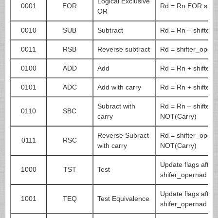
Logical Exclusive
0001
EOR
Rd = Rn EOR shif
OR
0010
SUB
Subtract
Rd = Rn – shifter
0011
RSB
Reverse subtract
Rd = shifter_oper
0100
ADD
Add
Rd = Rn + shifter
0101
ADC
Add with carry
Rd = Rn + shifter
Subract with
Rd = Rn – shifter
0110
SBC
carry
NOT(Carry)
Reverse Subract
Rd = shifter_oper
0111
RSC
with carry
NOT(Carry)
Update flags afte
1000
TST
Test
shifer_opernad
Update flags afte
1001
TEQ
Test Equivalence
shifer_opernad