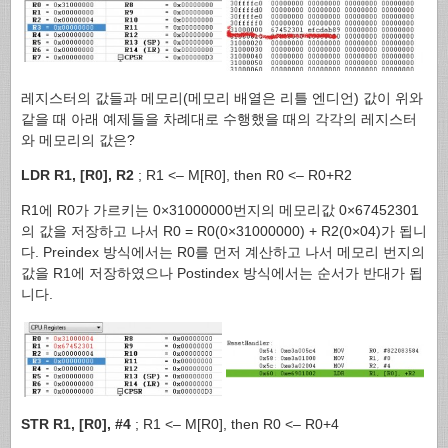
레지스터의 값들과 메모리(메모리 배열은 리틀 엔디언) 값이 위와
같을 때 아래 예제들을 차례대로 수행했을 때의 각각의 레지스터
와 메모리의 값은?
LDR R1, [R0], R2
; R1 <– M[R0], then R0 <– R0+R2
R1에 R0가 가르키는 0×31000000번지의 메모리값 0×67452301
의 값을 저장하고 나서 R0 = R0(0×31000000) + R2(0×04)가 됩니
다. Preindex 방식에서는 R0를 먼저 계산하고 나서 메모리 번지의
값을 R1에 저장하였으나 Postindex 방식에서는 순서가 반대가 됩
니다.
STR R1, [R0], #4
; R1 <– M[R0], then R0 <– R0+4