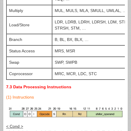
Multiply
MUL, MULS, MLA, SMULL, UMLAL, …
LDR, LDRB, LDRH, LDRSH, LDM, STR, 
Load/Store
STRSH, STM, …
Branch
B, BL, BX, BLX, …
Status Access
MRS, MSR
Swap
SWP, SWPB
Coprocessor
MRC, MCR, LDC, STC
7.3 Data Processing Instructions
(1) Instructions
< Cond >