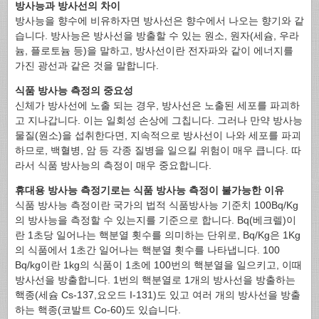
방사능과 방사선의 차이
방사능을 향수에 비유하자면 방사선은 향수에서 나오는 향기와 같
습니다. 방사능은 방사선을 방출할 수 있는 원소, 원자(세슘, 우라
늄, 플로토늄 등)을 말하고, 방사선이란 전자파와 같이 에너지를
가진 광선과 같은 것을 말합니다.
식품 방사능 측정의 중요성
신체가 방사선에 노출 되는 경우, 방사선은 노출된 세포를 파괴하
고 지나갑니다. 이는 일회성 손상에 그칩니다. 그러나 만약 방사능
물질(원소)을 섭취한다면, 지속적으로 방사선이 나와 세포를 파괴
하므로, 백혈병, 암 등 각종 질병을 일으킬 위험이 매우 큽니다. 따
라서 식품 방사능의 측정이 매우 중요합니다.
휴대용 방사능 측정기로는 식품 방사능 측정이 불가능한 이유
식품 방사능 측정이란 국가의 법적 식품방사능 기준치 100Bq/Kg
의 방사능을 측정할 수 있는지를 기준으로 합니다. Bq(베크렐)이
란 1초당 일어나는 핵분열 횟수를 의미하는 단위로, Bq/Kg은 1Kg
의 식품에서 1초간 일어나는 핵분열 횟수를 나타냅니다. 100
Bq/kg이란 1kg의 식품이 1초에 100번의 핵분열을 일으키고, 이때
방사선을 방출합니다. 1번의 핵분열로 1개의 방사선을 방출하는
핵종(세슘 Cs-137,요오드 I-131)도 있고 여러 개의 방사선을 방출
하는 핵종(코발트 Co-60)도 있습니다.