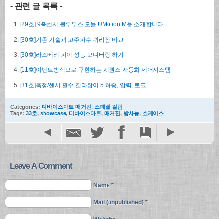
- 관련 글 목록 -
[29호] 9축센서 블루투스 모듈 UMotion.M을 소개합니다
[30호]기존 기술과 고주파수 퀴리점 비교
[30호]라즈베리 파이 성능 모니터링 하기
[11호]이벤트방식으로 구현하는 시퀀스 자동화 제어시스템
[31호]측정/센서 필수 길라잡이 5.하중, 압력, 토크
Categories:
디바이스마트 매거진
,
스페셜 컬럼
Tags:
33호
,
showcase
,
디바이스마트
,
매거진
,
방사능
,
쇼케이스
Leave A Comment
Name *
Mail (unpublished) *