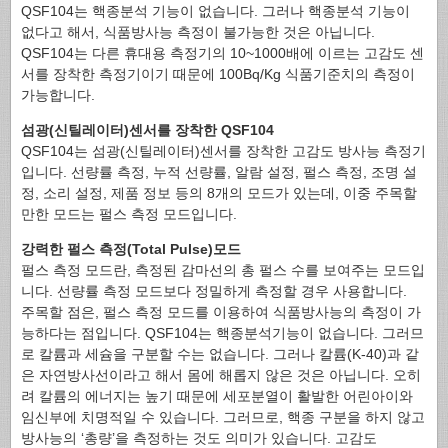
QSF104는 핵종분석 기능이 없습니다. 그러나 핵종분석 기능이
없다고 해서, 식품방사능 측정이 불가능한 것은 아닙니다.
QSF104는 다른 휴대용 측정기의 10~1000배에 이르는 고감도 센
서를 장착한 측정기이기 때문에 100Bq/Kg 식품기준치의 측정이
가능합니다.
섬광(신틸레이터)센서를 장착한 QSF104
QSF104는 섬광(신틸레이터)센서를 장착한 고감도 방사능 측정기
입니다. 선량률 측정, 누적 선량률, 알람 설정, 펄스 측정, 조명 설
정, 소리 설정, 제품 정보 등의 8개의 모드가 있는데, 이중 주목할
만한 모드는 펄스 측정 모드입니다.
강력한 펄스 측정(Total Pulse)모드
펄스 측정 모드란, 측정된 감마선의 총 펄스 수를 보여주는 모드입
니다. 선량률 측정 모드보다 정밀하게 측정할 경우 사용합니다.
주목할 점은, 펄스 측정 모드를 이용하여 식품방사능의 측정이 가
능하다는 점입니다. QSF104는 핵종분석기능이 없습니다. 그러므
로 칼륨과 세슘을 구분할 수는 없습니다. 그러나 칼륨(K-40)과 같
은 자연방사선이라고 해서 몸에 해롭지 않은 것은 아닙니다. 오히
려 칼륨의 에너지는 높기 때문에 세포분열이 활발한 어린아이와
임신부에 치명적일 수 있습니다. 그러므로, 핵종 구분을 하지 않고
방사능의 ‘총량’을 측정하는 것도 의미가 있습니다. 고감도