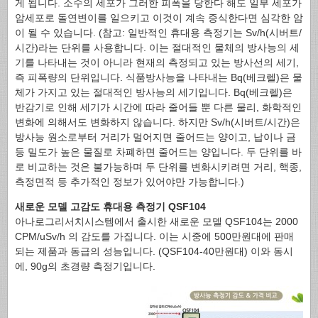
게 됩니다. 소수의 세포가 그러한 피폭을 당한다 해도 일부 세포가
암세포로 돌연변이를 일으키고 이것이 계속 증식한다면 심각한 암
이 될 수 있습니다. (참고: 일반적인 휴대용 측정기는 Sv/h(시버트/
시간)라는 단위를 사용합니다. 이는 절대적인 물체의 방사능의 세
기를 나타내는 것이 아니라 현재의 측정되고 있는 방사선의 세기,
즉 피폭량의 단위입니다. 식품방사능을 나타내는 Bq(베크렐)은 물
체가 가지고 있는 절대적인 방사능의 세기입니다. Bq(베크렐)은
반감기로 인해 세기가 시간에 따라 줄어들 뿐 다른 물리, 화학적인
변화에 의해서도 변화하지 않습니다. 하지만 Sv/h(시버트/시간)은
방사능 원소로부터 거리가 멀어지면 줄어드는 양이고, 납이나 금
등 밀도가 높은 물질로 차폐하면 줄어드는 양입니다. 두 단위를 바
로 비교하는 것은 불가능하며 두 단위를 변화시키려면 거리, 핵종,
측정면적 등 추가적인 정보가 있어야만 가능합니다.)
새로운 모델 고감도 휴대용 측정기 QSF104
아나로그리서치시스템에서 출시한 새로운 모델 QSF104는 2000
CPM/uSv/h 의 감도를 가집니다. 이는 시중에 500만원대에 판매
되는 제품과 동급의 성능입니다. (QSF104-40만원대) 이와 동시
에, 90g의 초경량 측정기입니다.