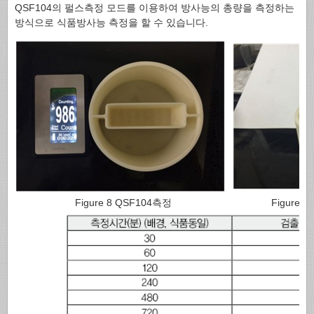
QSF104의 펄스측정 모드를 이용하여 방사능의 총량을 측정하는
방식으로 식품방사능 측정을 할 수 있습니다.
Figure 8 QSF104측정
Figure