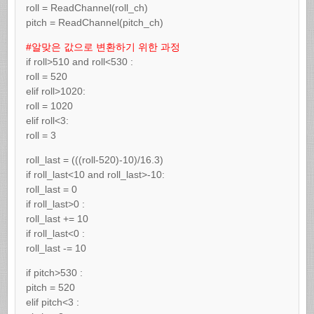
roll = ReadChannel(roll_ch)
pitch = ReadChannel(pitch_ch)
#알맞은 값으로 변환하기 위한 과정
if roll>510 and roll<530 :
roll = 520
elif roll>1020:
roll = 1020
elif roll<3:
roll = 3
roll_last = (((roll-520)-10)/16.3)
if roll_last<10 and roll_last>-10:
roll_last = 0
if roll_last>0 :
roll_last += 10
if roll_last<0 :
roll_last -= 10
if pitch>530 :
pitch = 520
elif pitch<3 :