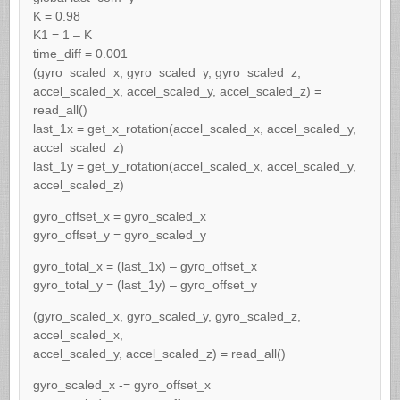
K = 0.98
K1 = 1 – K
time_diff = 0.001
(gyro_scaled_x, gyro_scaled_y, gyro_scaled_z,
accel_scaled_x, accel_scaled_y, accel_scaled_z) =
read_all()
last_1x = get_x_rotation(accel_scaled_x, accel_scaled_y,
accel_scaled_z)
last_1y = get_y_rotation(accel_scaled_x, accel_scaled_y,
accel_scaled_z)
gyro_offset_x = gyro_scaled_x
gyro_offset_y = gyro_scaled_y
gyro_total_x = (last_1x) – gyro_offset_x
gyro_total_y = (last_1y) – gyro_offset_y
(gyro_scaled_x, gyro_scaled_y, gyro_scaled_z,
accel_scaled_x,
accel_scaled_y, accel_scaled_z) = read_all()
gyro_scaled_x -= gyro_offset_x