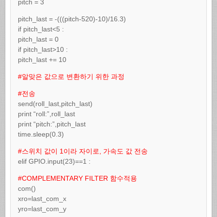
pitch = 3
pitch_last = -(((pitch-520)-10)/16.3)
if pitch_last<5 :
pitch_last = 0
if pitch_last>10 :
pitch_last += 10
#알맞은 값으로 변환하기 위한 과정
#전송
send(roll_last,pitch_last)
print “roll:”,roll_last
print “pitch:”,pitch_last
time.sleep(0.3)
#스위치 값이 1이라 자이로, 가속도 값 전송
elif GPIO.input(23)==1 :
#COMPLEMENTARY FILTER 함수적용
com()
xro=last_com_x
yro=last_com_y