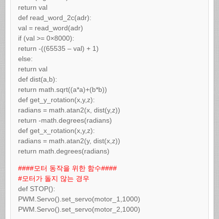
return val
def read_word_2c(adr):
val = read_word(adr)
if (val >= 0×8000):
return -((65535 – val) + 1)
else:
return val
def dist(a,b):
return math.sqrt((a*a)+(b*b))
def get_y_rotation(x,y,z):
radians = math.atan2(x, dist(y,z))
return -math.degrees(radians)
def get_x_rotation(x,y,z):
radians = math.atan2(y, dist(x,z))
return math.degrees(radians)
####모터 동작을 위한 함수####
#모터가 돌지 않는 경우
def STOP():
PWM.Servo().set_servo(motor_1,1000)
PWM.Servo().set_servo(motor_2,1000)