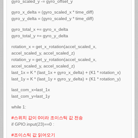
gyro_scaled_y -= gyro_offset_y
gyro_x_delta = (gyro_scaled_x * time_diff)
gyro_y_delta = (gyro_scaled_y * time_diff)
gyro_total_x += gyro_x_delta
gyro_total_y += gyro_y_delta
rotation_x = get_x_rotation(accel_scaled_x,
accel_scaled_y, accel_scaled_z)
rotation_y = get_y_rotation(accel_scaled_x,
accel_scaled_y, accel_scaled_z)
last_1x = K * (last_1x + gyro_x_delta) + (K1 * rotation_x)
last_1y = K * (last_1y + gyro_y_delta) + (K1 * rotation_y)
last_com_x=last_1x
last_com_y=last_1y
while 1:
#스위치 값이 0이라 조이스틱 값 전송
if GPIO.input(23)==0 :
#조이스틱 값 읽어오기