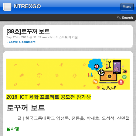
NTREXGO
Menu
Search
[38호]로꾸꺼 보트
Sep 25th, 2016 @ 11:53 am › 디바이스마트 매거진
↓ Leave a comment
2016 ICT 융합 프로젝트 공모전 참가상
로꾸꺼 보트
글 | 한국교통대학교 임성묵, 전동흡, 박재호, 오성석, 신민철
심사평