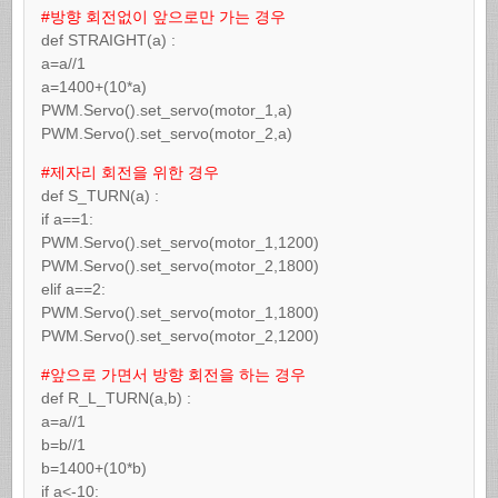
#방향 회전없이 앞으로만 가는 경우
def STRAIGHT(a) :
a=a//1
a=1400+(10*a)
PWM.Servo().set_servo(motor_1,a)
PWM.Servo().set_servo(motor_2,a)
#제자리 회전을 위한 경우
def S_TURN(a) :
if a==1:
PWM.Servo().set_servo(motor_1,1200)
PWM.Servo().set_servo(motor_2,1800)
elif a==2:
PWM.Servo().set_servo(motor_1,1800)
PWM.Servo().set_servo(motor_2,1200)
#앞으로 가면서 방향 회전을 하는 경우
def R_L_TURN(a,b) :
a=a//1
b=b//1
b=1400+(10*b)
if a<-10: