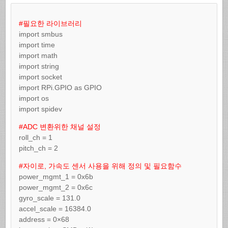
#필요한 라이브러리
import smbus
import time
import math
import string
import socket
import RPi.GPIO as GPIO
import os
import spidev
#ADC 변환위한 채널 설정
roll_ch = 1
pitch_ch = 2
#자이로, 가속도 센서 사용을 위해 정의 및 필요함수
power_mgmt_1 = 0x6b
power_mgmt_2 = 0x6c
gyro_scale = 131.0
accel_scale = 16384.0
address = 0×68