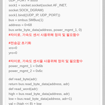
UDP_PORT = 5005
sock1 = socket.socket(socket.AF_INET,
socket.SOCK_DGRAM)
sock1.bind((UDP_IP, UDP_PORT))
bus = smbus.SMBus(1)
address = 0×68
bus.write_byte_data(address, power_mgmt_1, 0)
#자이로, 가속도 센서 사용위해 정의 및 필요함수
#전송값 초기화
xro=0
yro=0
#자이로, 가속도 센서을 사용위해 정의 및 필요함수
power_mgmt_1 = 0x6b
power_mgmt_2 = 0x6c
def read_byte(adr):
return bus.read_byte_data(address, adr)
def read_word(adr):
high = bus.read_byte_data(address, adr)
low = bus.read_byte_data(address, adr+1)
val = (high << 8) + low