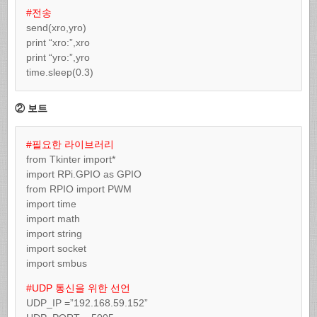
#전송
send(xro,yro)
print “xro:”,xro
print “yro:”,yro
time.sleep(0.3)
② 보트
#필요한 라이브러리
from Tkinter import*
import RPi.GPIO as GPIO
from RPIO import PWM
import time
import math
import string
import socket
import smbus
#UDP 통신을 위한 선언
UDP_IP =”192.168.59.152”