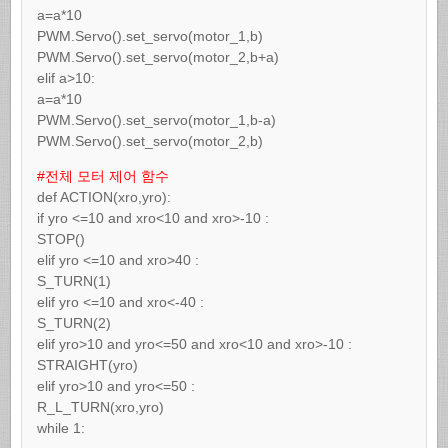
a=a*10
PWM.Servo().set_servo(motor_1,b)
PWM.Servo().set_servo(motor_2,b+a)
elif a>10:
a=a*10
PWM.Servo().set_servo(motor_1,b-a)
PWM.Servo().set_servo(motor_2,b)
#전체 모터 제어 함수
def ACTION(xro,yro):
if yro <=10 and xro<10 and xro>-10 :
STOP()
elif yro <=10 and xro>40 :
S_TURN(1)
elif yro <=10 and xro<-40 :
S_TURN(2)
elif yro>10 and yro<=50 and xro<10 and xro>-10 :
STRAIGHT(yro)
elif yro>10 and yro<=50 :
R_L_TURN(xro,yro)
while 1: