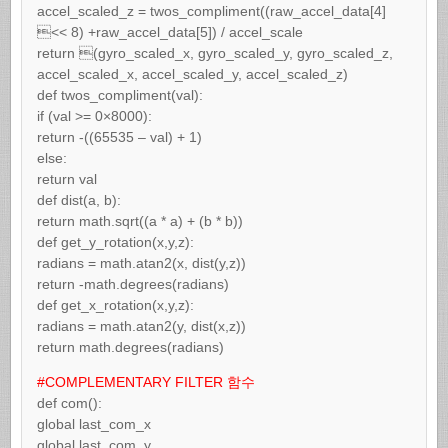
accel_scaled_z = twos_compliment((raw_accel_data[4]
<< 8) +raw_accel_data[5]) / accel_scale
return (gyro_scaled_x, gyro_scaled_y, gyro_scaled_z,
accel_scaled_x, accel_scaled_y, accel_scaled_z)
def twos_compliment(val):
if (val >= 0×8000):
return -((65535 – val) + 1)
else:
return val
def dist(a, b):
return math.sqrt((a * a) + (b * b))
def get_y_rotation(x,y,z):
radians = math.atan2(x, dist(y,z))
return -math.degrees(radians)
def get_x_rotation(x,y,z):
radians = math.atan2(y, dist(x,z))
return math.degrees(radians)
#COMPLEMENTARY FILTER 함수
def com():
global last_com_x
global last_com_y