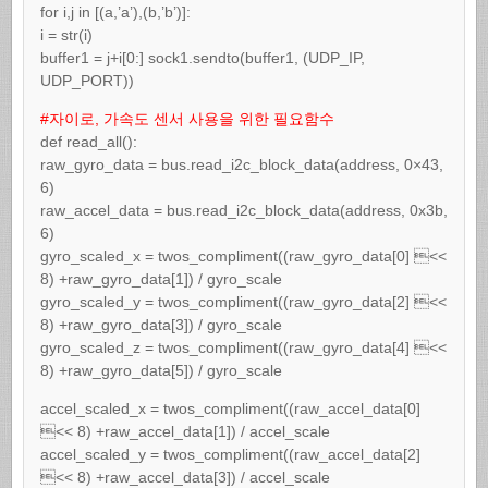
for i,j in [(a,’a’),(b,’b’)]:
i = str(i)
buffer1 = j+i[0:] sock1.sendto(buffer1, (UDP_IP,
UDP_PORT))
#자이로, 가속도 센서 사용을 위한 필요함수
def read_all():
raw_gyro_data = bus.read_i2c_block_data(address, 0×43,
6)
raw_accel_data = bus.read_i2c_block_data(address, 0x3b,
6)
gyro_scaled_x = twos_compliment((raw_gyro_data[0] <<
8) +raw_gyro_data[1]) / gyro_scale
gyro_scaled_y = twos_compliment((raw_gyro_data[2] <<
8) +raw_gyro_data[3]) / gyro_scale
gyro_scaled_z = twos_compliment((raw_gyro_data[4] <<
8) +raw_gyro_data[5]) / gyro_scale
accel_scaled_x = twos_compliment((raw_accel_data[0]
<< 8) +raw_accel_data[1]) / accel_scale
accel_scaled_y = twos_compliment((raw_accel_data[2]
<< 8) +raw_accel_data[3]) / accel_scale