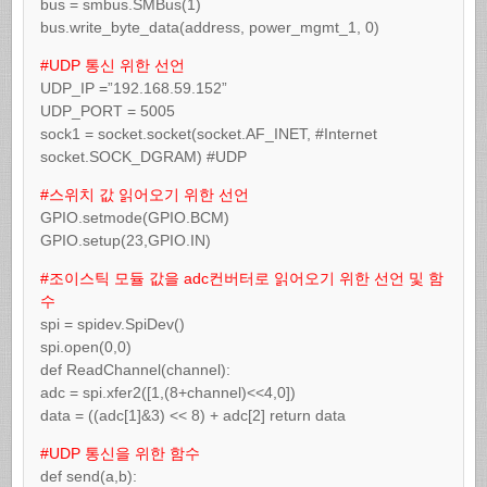
bus = smbus.SMBus(1)
bus.write_byte_data(address, power_mgmt_1, 0)
#UDP 통신 위한 선언
UDP_IP =”192.168.59.152”
UDP_PORT = 5005
sock1 = socket.socket(socket.AF_INET, #Internet
socket.SOCK_DGRAM) #UDP
#스위치 값 읽어오기 위한 선언
GPIO.setmode(GPIO.BCM)
GPIO.setup(23,GPIO.IN)
#조이스틱 모듈 값을 adc컨버터로 읽어오기 위한 선언 및 함
수
spi = spidev.SpiDev()
spi.open(0,0)
def ReadChannel(channel):
adc = spi.xfer2([1,(8+channel)<<4,0])
data = ((adc[1]&3) << 8) + adc[2] return data
#UDP 통신을 위한 함수
def send(a,b):