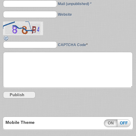
Mail (unpublished) *
Website
CAPTCHA Code
*
Mobile Theme
ON
OFF