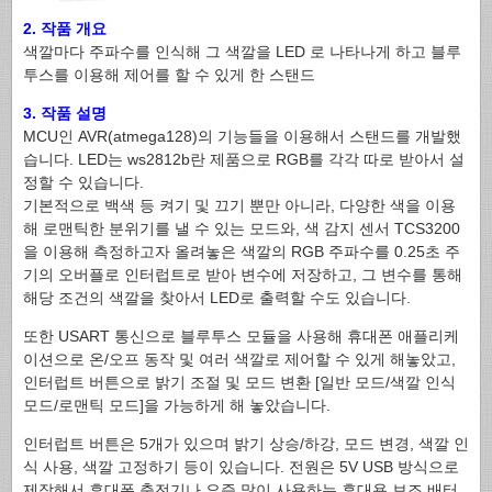
2. 작품 개요
색깔마다 주파수를 인식해 그 색깔을 LED 로 나타나게 하고 블루
투스를 이용해 제어를 할 수 있게 한 스탠드
3. 작품 설명
MCU인 AVR(atmega128)의 기능들을 이용해서 스탠드를 개발했
습니다. LED는 ws2812b란 제품으로 RGB를 각각 따로 받아서 설
정할 수 있습니다.
기본적으로 백색 등 켜기 및 끄기 뿐만 아니라, 다양한 색을 이용
해 로맨틱한 분위기를 낼 수 있는 모드와, 색 감지 센서 TCS3200
을 이용해 측정하고자 올려놓은 색깔의 RGB 주파수를 0.25초 주
기의 오버플로 인터럽트로 받아 변수에 저장하고, 그 변수를 통해
해당 조건의 색깔을 찾아서 LED로 출력할 수도 있습니다.
또한 USART 통신으로 블루투스 모듈을 사용해 휴대폰 애플리케
이션으로 온/오프 동작 및 여러 색깔로 제어할 수 있게 해놓았고,
인터럽트 버튼으로 밝기 조절 및 모드 변환 [일반 모드/색깔 인식
모드/로맨틱 모드]을 가능하게 해 놓았습니다.
인터럽트 버튼은 5개가 있으며 밝기 상승/하강, 모드 변경, 색깔 인
식 사용, 색깔 고정하기 등이 있습니다. 전원은 5V USB 방식으로
제작해서 휴대폰 충전기나 요즘 많이 사용하는 휴대용 보조 배터