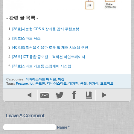
- 관련 글 목록 -
[38호]지능형 GPS & 장애물 감시 주행로봇
[38호]스마트 욕조
[40호]립모션을 이용한 로봇 팔 제어 시스템 구현
[26호] ICT 융합 공모전 – 적외선 라인트레이서
[32호]스마트 가로등 조명제어 시스템
Categories:
디바이스마트 매거진
,
특집
Tags:
Feature
,
ict
,
공모전
,
디바이스마트
,
매거진
,
융합
,
참가상
,
프로젝트
Leave A Comment
Name *