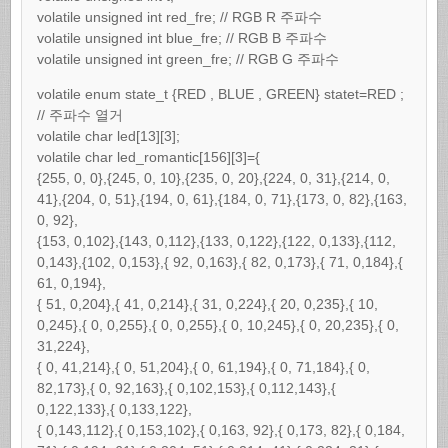
volatile unsigned int red_fre; // RGB R 주파수
volatile unsigned int blue_fre; // RGB B 주파수
volatile unsigned int green_fre; // RGB G 주파수
volatile enum state_t {RED , BLUE , GREEN} statet=RED ;
// 주파수 열거
volatile char led[13][3];
volatile char led_romantic[156][3]={
{255, 0, 0},{245, 0, 10},{235, 0, 20},{224, 0, 31},{214, 0,
41},{204, 0, 51},{194, 0, 61},{184, 0, 71},{173, 0, 82},{163,
0, 92},
{153, 0,102},{143, 0,112},{133, 0,122},{122, 0,133},{112,
0,143},{102, 0,153},{ 92, 0,163},{ 82, 0,173},{ 71, 0,184},{
61, 0,194},
{ 51, 0,204},{ 41, 0,214},{ 31, 0,224},{ 20, 0,235},{ 10,
0,245},{ 0, 0,255},{ 0, 0,255},{ 0, 10,245},{ 0, 20,235},{ 0,
31,224},
{ 0, 41,214},{ 0, 51,204},{ 0, 61,194},{ 0, 71,184},{ 0,
82,173},{ 0, 92,163},{ 0,102,153},{ 0,112,143},{
0,122,133},{ 0,133,122},
{ 0,143,112},{ 0,153,102},{ 0,163, 92},{ 0,173, 82},{ 0,184,