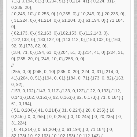
71},{ 0,194, 61},{ 0,204, 51},{ 0,214, 41},{ 0,224, 31},{
0,235, 20},
{ 0,245, 10},{ 0,255, 0},{ 0,255, 0},{ 10,245, 0},{ 20,235, 0},
{ 31,224, 0},{ 41,214, 0},{ 51,204, 0},{ 61,194, 0},{ 71,184,
0},
{ 82,173, 0},{ 92,163, 0},{102,153, 0},{112,143, 0},
{122,133, 0},{133,122, 0},{143,112, 0},{153,102, 0},{163,
92, 0},{173, 82, 0},
{184, 71, 0},{194, 61, 0},{204, 51, 0},{214, 41, 0},{224, 31,
0},{235, 20, 0},{245, 10, 0},{255, 0, 0},
//
{255, 0, 0},{245, 0, 10},{235, 0, 20},{224, 0, 31},{214, 0,
41},{204, 0, 51},{194, 0, 61},{184, 0, 71},{173, 0, 82},{163,
0, 92},
{153, 0,102},{143, 0,112},{133, 0,122},{122, 0,133},{112,
0,143},{102, 0,153},{ 92, 0,163},{ 82, 0,173},{ 71, 0,184},{
61, 0,194},
{ 51, 0,204},{ 41, 0,214},{ 31, 0,224},{ 20, 0,235},{ 10,
0,245},{ 0, 0,255},{ 0, 0,255},{ 0, 10,245},{ 0, 20,235},{ 0,
31,224},
{ 0, 41,214},{ 0, 51,204},{ 0, 61,194},{ 0, 71,184},{ 0,
82,173},{ 0, 92,163},{ 0,102,153},{ 0,112,143},{