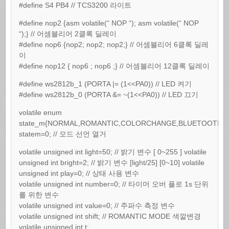
#define S4 PB4 // TCS3200 라이트
#define nop2 {asm volatile(“ NOP “); asm volatile(“ NOP
“);} // 어셈블리어 2클록 딜레이
#define nop6 {nop2; nop2; nop2;} // 어셈블리어 6클록 딜레
이
#define nop12 { nop6 ; nop6 ;} // 어셈블리어 12클록 딜레이
#define ws2812b_1 (PORTA |= (1<<PA0)) // LED 켜기
#define ws2812b_0 (PORTA &= ~(1<<PA0)) // LED 끄기
volatile enum
state_m{NORMAL,ROMANTIC,COLORCHANGE,BLUETOOTH}
statem=0; // 모드 선언 열거
volatile unsigned int light=50; // 밝기 변수 [ 0~255 ] volatile
unsigned int bright=2; // 밝기 변수 [light/25] [0~10] volatile
unsigned int play=0; // 상태 사용 변수
volatile unsigned int number=0; // 타이머 오버 플로 1s 단위
를 위한 변수
volatile unsigned int value=0; // 주파수 측정 변수
volatile unsigned int shift; // ROMANTIC MODE 색깔변경
volatile unsigned int t;