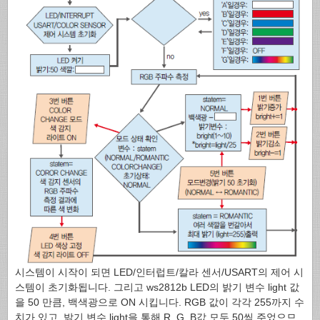
시스템이 시작이 되면 LED/인터럽트/칼라 센서/USART의 제어 시
스템이 초기화됩니다. 그리고 ws2812b LED의 밝기 변수 light 값
을 50 만큼, 백색광으로 ON 시킵니다. RGB 값이 각각 255까지 수
치가 있고, 밝기 변수 light을 통해 R, G, B값 모두 50씩 주었으므