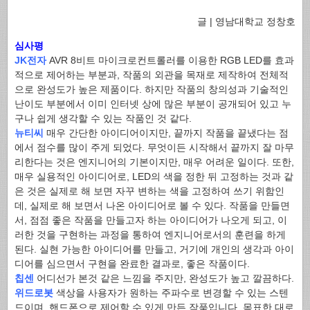
글 | 영남대학교 정창호
심사평
JK전자
AVR 8비트 마이크로컨트롤러를 이용한 RGB LED를 효과
적으로 제어하는 부분과, 작품의 외관을 목재로 제작하여 전체적
으로 완성도가 높은 제품이다. 하지만 작품의 창의성과 기술적인
난이도 부분에서 이미 인터넷 상에 많은 부분이 공개되어 있고 누
구나 쉽게 생각할 수 있는 작품인 것 같다.
뉴티씨
매우 간단한 아이디어이지만, 끝까지 작품을 끝냈다는 점
에서 점수를 많이 주게 되었다. 무엇이든 시작해서 끝까지 잘 마무
리한다는 것은 엔지니어의 기본이지만, 매우 어려운 일이다. 또한,
매우 실용적인 아이디어로, LED의 색을 정한 뒤 고정하는 것과 같
은 것은 실제로 해 보면 자꾸 변하는 색을 고정하여 쓰기 위함인
데, 실제로 해 보면서 나온 아이디어로 볼 수 있다. 작품을 만들면
서, 점점 좋은 작품을 만들고자 하는 아이디어가 나오게 되고, 이
러한 것을 구현하는 과정을 통하여 엔지니어로서의 훈련을 하게
된다. 실현 가능한 아이디어를 만들고, 거기에 개인의 생각과 아이
디어를 심으면서 구현을 완료한 결과로, 좋은 작품이다.
칩센
어디선가 본것 같은 느낌을 주지만, 완성도가 높고 깔끔하다.
위드로봇
색상을 사용자가 원하는 주파수로 변경할 수 있는 스텐
드이며, 핸드폰으로 제어할 수 있게 만든 작품입니다. 목표한 대로