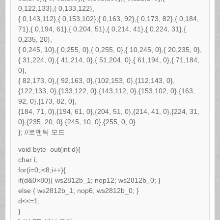
0,122,133},{ 0,133,122},
{ 0,143,112},{ 0,153,102},{ 0,163, 92},{ 0,173, 82},{ 0,184,
71},{ 0,194, 61},{ 0,204, 51},{ 0,214, 41},{ 0,224, 31},{
0,235, 20},
{ 0,245, 10},{ 0,255, 0},{ 0,255, 0},{ 10,245, 0},{ 20,235, 0},
{ 31,224, 0},{ 41,214, 0},{ 51,204, 0},{ 61,194, 0},{ 71,184,
0},
{ 82,173, 0},{ 92,163, 0},{102,153, 0},{112,143, 0},
{122,133, 0},{133,122, 0},{143,112, 0},{153,102, 0},{163,
92, 0},{173, 82, 0},
{184, 71, 0},{194, 61, 0},{204, 51, 0},{214, 41, 0},{224, 31,
0},{235, 20, 0},{245, 10, 0},{255, 0, 0}
}; //로맨틱 모드
void byte_out(int d){
char i;
for(i=0;i<8;i++){
if(d&0×80){ ws2812b_1; nop12; ws2812b_0; }
else { ws2812b_1; nop6; ws2812b_0; }
d<<=1;
}