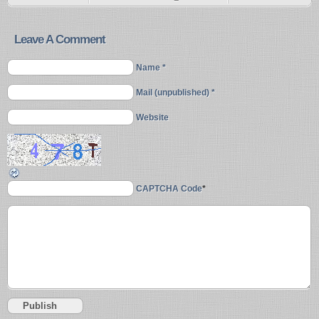
Leave A Comment
Name *
Mail (unpublished) *
Website
CAPTCHA Code
*