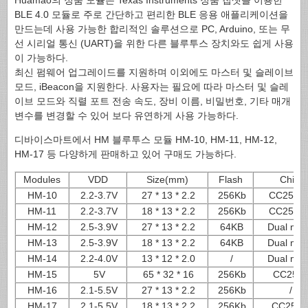
Huamao의 정품 모듈은 Texas Instruments 정품 칩셋을 이용한
BLE 4.0 모듈로 주로 간단하고 편리한 BLE 응용 애플리케이션을
만드는데 사용 가능한 합리적인 솔루션으로 PC, Arduino, 또는 무
선 시리얼 통신 (UART)을 위한 다른 블루투스 장치와도 쉽게 사용
이 가능하다.
최신 펌웨어 업그레이드를 지원하며 이외에도 마스터 및 슬레이브
모드, iBeacon을 지원한다. 사용자는 필요에 따라 마스터 및 슬레
이브 모드와 직렬 포트 전송 속도, 장비 이름, 비밀번호, 기타 매개
변수를 변경할 수 있어 보다 유연하게 사용 가능하다.
디바이스마트에서 HM 블루투스 모듈 HM-10, HM-11, HM-12,
HM-17 등 다양하게 판매하고 있어 구매도 가능하다.
Modules
VDD
Size(mm)
Flash
Chip
HM-10
2.2-3.7V
27 * 13 * 2.2
256Kb
CC2540/
HM-11
2.2-3.7V
18 * 13 * 2.2
256Kb
CC2540/
HM-12
2.5-3.9V
27 * 13 * 2.2
64KB
Dual mo
HM-13
2.5-3.9V
18 * 13 * 2.2
64KB
Dual mo
HM-14
2.2-4.0V
13 * 12 * 2.0
/
Dual mo
HM-15
5V
65 * 32 * 16
256Kb
CC254
HM-16
2.1-5.5V
27 * 13 * 2.2
256Kb
/
HM-17
2.1-5.5V
18 * 13 * 2.2
256Kb
CC2540