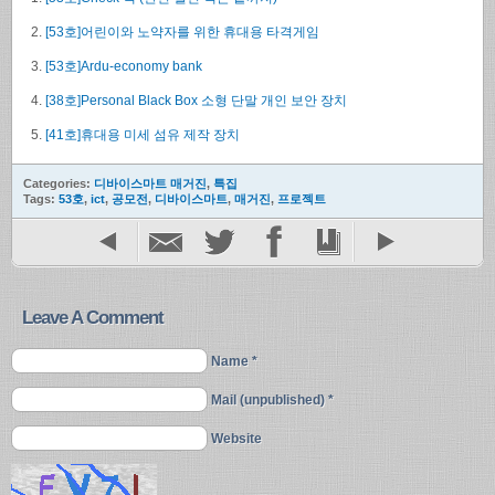
[53호]어린이와 노약자를 위한 휴대용 타격게임
[53호]Ardu-economy bank
[38호]Personal Black Box 소형 단말 개인 보안 장치
[41호]휴대용 미세 섬유 제작 장치
Categories:
디바이스마트 매거진
,
특집
Tags:
53호
,
ict
,
공모전
,
디바이스마트
,
매거진
,
프로젝트
Leave A Comment
Name *
Mail (unpublished) *
Website