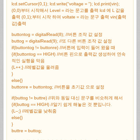
lcd.setCursor(0,1); lcd.write(“voltage = “); lcd.print(vin);
(0,0)부터 시작해서 Level = 라는 문고를 출력 lcd 에 L 값을
출력 (0,1);부터 시작 하여 voltate = 라는 문구 출력 vin(출력
값)출력
buttontog = digitalRead(8); //버튼 조작 값 설정
buttog = digitalRead(9); //또 다른 버튼 조작 값 설정
if(buttontog != buttonre) //버튼에 입력이 들어 왔을 때
{if(buttontog == HIGH) //버튼 핀으로 출력값 생성하여 연속
적인 실행을 막음
{L++;} //레벨값을 올려줌
}
else{}
buttonre = buttontog; //버튼을 초기값 으로 설정
if(buttog != buttre) //위와 동일 대신 문구를 비슷하게 해서
{if(buttog == HIGH) //알기 쉽게 해놓은 것 뿐입니다.
{L–;} //레벨값을 낮춰줌
else{}
}
buttre = buttog;