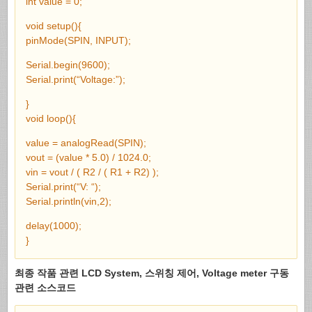
int value = 0;
void setup(){
pinMode(SPIN, INPUT);
Serial.begin(9600);
Serial.print(“Voltage:”);
}
void loop(){
value = analogRead(SPIN);
vout = (value * 5.0) / 1024.0;
vin = vout / ( R2 / ( R1 + R2) );
Serial.print(“V: “);
Serial.println(vin,2);
delay(1000);
}
최종 작품 관련 LCD System, 스위칭 제어, Voltage meter 구동
관련 소스코드