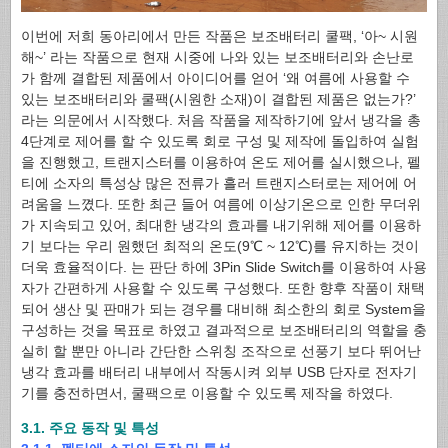
이번에 저희 동아리에서 만든 작품은 보조배터리 쿨팩, ‘아~ 시원
해~’ 라는 작품으로 현재 시중에 나와 있는 보조배터리와 손난로
가 함께 결합된 제품에서 아이디어를 얻어 ‘왜 여름에 사용할 수
있는 보조배터리와 쿨팩(시원한 소재)이 결합된 제품은 없는가?’
라는 의문에서 시작했다. 처음 작품을 제작하기에 앞서 냉각을 총
4단계로 제어를 할 수 있도록 회로 구성 및 제작에 돌입하여 실험
을 진행했고, 트랜지스터를 이용하여 온도 제어를 실시했으나, 펠
티에 소자의 특성상 많은 전류가 흘러 트랜지스터로는 제어에 어
려움을 느꼈다. 또한 최근 들어 여름에 이상기온으로 인한 무더위
가 지속되고 있어, 최대한 냉각의 효과를 내기위해 제어를 이용하
기 보다는 우리 원했던 최적의 온도(9℃ ~ 12℃)를 유지하는 것이
더욱 효율적이다. 는 판단 하에 3Pin Slide Switch를 이용하여 사용
자가 간편하게 사용할 수 있도록 구성했다. 또한 향후 작품이 채택
되어 생산 및 판매가 되는 경우를 대비해 최소한의 회로 System을
구성하는 것을 목표로 하였고 결과적으로 보조배터리의 역할을 충
실히 할 뿐만 아니라 간단한 스위칭 조작으로 선풍기 보다 뛰어난
냉각 효과를 배터리 내부에서 작동시켜 외부 USB 단자로 전자기
기를 충전하면서, 쿨팩으로 이용할 수 있도록 제작을 하였다.
3.1. 주요 동작 및 특성