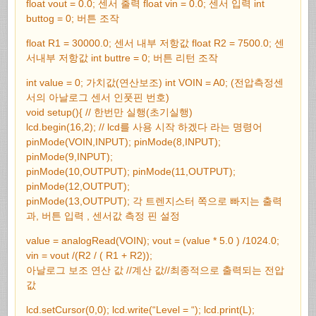
float vout = 0.0; 센서 출력 float vin = 0.0; 센서 입력 int
buttog = 0; 버튼 조작
float R1 = 30000.0; 센서 내부 저항값 float R2 = 7500.0; 센
서내부 저항값 int buttre = 0; 버튼 리턴 조작
int value = 0; 가치값(연산보조) int VOIN = A0; (전압측정센
서의 아날로그 센서 인풋핀 번호)
void setup(){ // 한번만 실행(초기실행)
lcd.begin(16,2); // lcd를 사용 시작 하겠다 라는 명령어
pinMode(VOIN,INPUT); pinMode(8,INPUT);
pinMode(9,INPUT);
pinMode(10,OUTPUT); pinMode(11,OUTPUT);
pinMode(12,OUTPUT);
pinMode(13,OUTPUT); 각 트렌지스터 쪽으로 빠지는 출력
과, 버튼 입력 , 센서값 측정 핀 설정
value = analogRead(VOIN); vout = (value * 5.0 ) /1024.0;
vin = vout /(R2 / ( R1 + R2));
아날로그 보조 연산 값 //계산 값//최종적으로 출력되는 전압
값
lcd.setCursor(0,0); lcd.write(“Level = “); lcd.print(L);