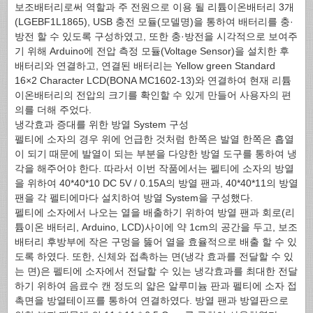
보조배터리로써 역할과 주 전원으로 이용 될 리튬이온배터리 3개
(LGEBF1L1865), USB 충전 모듈(모델명)을 통하여 배터리를 충·
방전 할 수 있도록 구성하였고, 또한 충·방전을 시각적으로 보여주
기 위해 Arduino에 전압 측정 모듈(Voltage Sensor)을 설치한 후
배터리와 연결하고, 연결된 배터리는 Yellow green Standard
16×2 Character LCD(BONA MC1602-13)와 연결하여 현재 리튬
이온배터리의 전압의 크기를 확인할 수 있게 만들어 사용자의 편
의를 더해 주었다.
냉각효과 증대를 위한 방열 System 구성
펠티에 소자의 경우 위에 언급한 것처럼 한쪽은 발열 한쪽은 흡열
이 되기 때문에 발열이 되는 부분을 다양한 방열 도구를 통하여 냉
각을 해주어야 한다. 따라서 이번 작품에서는 펠티에 소자의 방열
을 위하여 40*40*10 DC 5V / 0.15A의 방열 팬과, 40*40*11의 방열
팬을 각 펠티에마다 설치하여 방열 System을 구성했다.
펠티에 소자에서 나오는 열을 배출하기 위하여 방열 팬과 회로(리
튬이온 배터리, Arduino, LCD)사이에 약 1cm의 공간을 두고, 보조
배터리 후방부에 작은 구멍을 뚫어 열을 효율적으로 배출 할 수 있
도록 하였다. 또한, 신체와 접촉하는 면(냉각 효과를 전달할 수 있
는 면)은 펠티에 소자에서 전달할 수 있는 냉각효과를 최대한 전달
하기 위하여 음료수 캔 정도의 얇은 알루미늄 판과 펠티에 소자 접
촉면을 방열테이프를 통하여 연결하였다. 방열 팬과 방열판으로