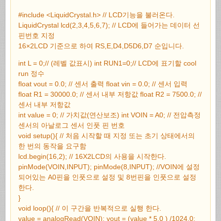
#include <LiquidCrystal.h> // LCD기능을 불러온다.
LiquidCrystal lcd(2,3,4,5,6,7); // LCD에 들어가는 데이터 선
핀번호 지정
16×2LCD 기준으로 하여 RS,E,D4,D5D6,D7 순입니다.
int L = 0;// (레벨 값표시) int RUN1=0;// LCD에 표기할 cool
run 정수
float vout = 0.0; // 센서 출력 float vin = 0.0; // 센서 입력
float R1 = 30000.0; // 센서 내부 저항값 float R2 = 7500.0; //
센서 내부 저항값
int value = 0; // 가치값(연산보조) int VOIN = A0; // 전압측정
센서의 아날로그 센서 인풋 핀 번호
void setup(){ // 처음 시작할 때 지정 또는 초기 상태에서의
한 번의 동작을 요구함
lcd.begin(16,2); // 16X2LCD의 사용을 시작한다.
pinMode(VOIN,INPUT); pinMode(8,INPUT); //VOIN에 설정
되어있는 A0핀을 인풋으로 설정 및 8번핀을 인풋으로 설정
한다.
}
void loop(){ // 이 구간을 반복적으로 실행 한다.
value = analogRead(VOIN); vout = (value * 5.0 ) /1024.0;