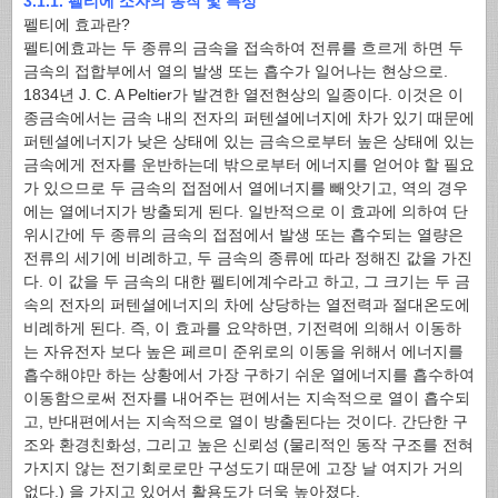
3.1.1. 펠티에 소자의 동작 및 특성
펠티에 효과란?
펠티에효과는 두 종류의 금속을 접속하여 전류를 흐르게 하면 두
금속의 접합부에서 열의 발생 또는 흡수가 일어나는 현상으로.
1834년 J. C. A Peltier가 발견한 열전현상의 일종이다. 이것은 이
종금속에서는 금속 내의 전자의 퍼텐셜에너지에 차가 있기 때문에
퍼텐셜에너지가 낮은 상태에 있는 금속으로부터 높은 상태에 있는
금속에게 전자를 운반하는데 밖으로부터 에너지를 얻어야 할 필요
가 있으므로 두 금속의 접점에서 열에너지를 빼앗기고, 역의 경우
에는 열에너지가 방출되게 된다. 일반적으로 이 효과에 의하여 단
위시간에 두 종류의 금속의 접점에서 발생 또는 흡수되는 열량은
전류의 세기에 비례하고, 두 금속의 종류에 따라 정해진 값을 가진
다. 이 값을 두 금속의 대한 펠티에계수라고 하고, 그 크기는 두 금
속의 전자의 퍼텐셜에너지의 차에 상당하는 열전력과 절대온도에
비례하게 된다. 즉, 이 효과를 요약하면, 기전력에 의해서 이동하
는 자유전자 보다 높은 페르미 준위로의 이동을 위해서 에너지를
흡수해야만 하는 상황에서 가장 구하기 쉬운 열에너지를 흡수하여
이동함으로써 전자를 내어주는 편에서는 지속적으로 열이 흡수되
고, 반대편에서는 지속적으로 열이 방출된다는 것이다. 간단한 구
조와 환경친화성, 그리고 높은 신뢰성 (물리적인 동작 구조를 전혀
가지지 않는 전기회로로만 구성도기 때문에 고장 날 여지가 거의
없다.) 을 가지고 있어서 활용도가 더욱 높아졌다.