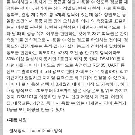
을 부여하고 사용자가 그 등급을 알고 사용할 수 있도록 정보를 제
공하는 것이다. 평가에는 상대 정밀도, 반복 재현성, 자료 획득률,
정확도, 결정 계수까지 총 5개의 항목이 있는데 상대 정밀도는 동
일한 조건에서 동종 제품 간에 오차범위 이내 의 측정값을 표출하
는지 여부를 판단한다. 반복 재현성은 미세먼지가 반복적으로 나
타 날 때의 성능 유지 여부를 판단하는 것이고 자료 획득률은 간이
측정기를 연속적으로 사 용할 수 있는 정도를 확인하는 것이다. 정
확도와 결정 계수는 측정 결과가 실제 농도의 경향성과 일치하는
정도를 판단하는 척도이다. 5가지 조건 중 한 가지 항목이라도
80% 이상 달성하지 못하면 1등급이 되지 못 한다. DSM101은 미
세먼지를 레이저 다이오드 방식으로 측정하고 RS485, UART 통
신으 로 출력하며 B to B 용으로 판매 가격도 매 우 저렴하다. 작고
가볍지만 정밀하고 디지털 출력으로 타 기기에 연결할 수 있으며,
데이 터 로거 옵션 선택 시 3개월간 데이터 저장 도 가능하다. 히터
내장 방식으로 -20도부터 50도까지 넓은 사용온도 범위도 가지고
있다. DSM101을 이용하면 누구나 쉽고 저렴하 게 학교, 어린이
집, 대중교통, 가정집 등에 사 용할 수 있는 미세먼지 간이 측정기
1등급 모니터링을 만들 수 있다.
●제품 사양
· 센서방식 : Laser Diode 방식