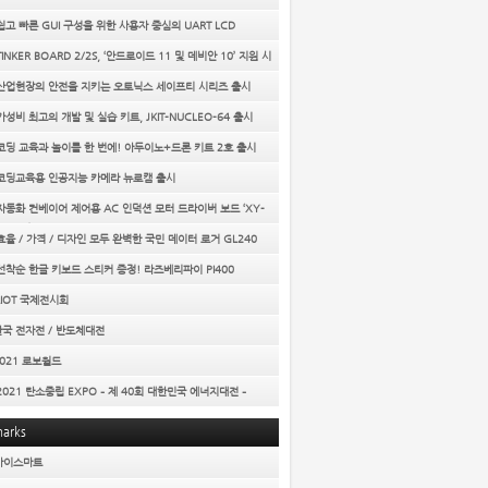
 쉽고 빠른 GUI 구성을 위한 사용자 중심의 UART LCD
E
TINKER BOARD 2/2S, ‘안드로이드 11 및 데비안 10’ 지원 시
] 산업현장의 안전을 지키는 오토닉스 세이프티 시리즈 출시
 가성비 최고의 개발 및 실습 키트, JKIT-NUCLEO-64 출시
 코딩 교육과 놀이를 한 번에! 아두이노+드론 키트 2호 출시
] 코딩교육용 인공지능 카메라 뉴로캠 출시
 자동화 컨베이어 제어용 AC 인덕션 모터 드라이버 보드 ‘XY-
IVER’
 효율 / 가격 / 디자인 모두 완벽한 국민 데이터 로거 GL240
 선착순 한글 키보드 스티커 증정! 라즈베리파이 PI400
AIOT 국제전시회
한국 전자전 / 반도체대전
2021 로보월드
 2021 탄소중립 EXPO – 제 40회 대한민국 에너지대전 –
arks