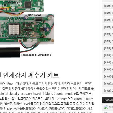
[69호]
MODUL
[69호] 
작
[69호
[69호]
[69호]
[69호
[69호]
CONV-DR
[69호]
[69호]
[69호]
선 인체감지 계수기 키트
[69호]
, Room 재실 상태, 자동화 기기의 안전 장치, 카메라 녹화 장치, 환자의
[69호]
너지 절전 장치 등에 쉽게 응용 사용될수 있는 적외선 인체감지 계수기 키트를 출
[69호]
igital signal processor) Board, 4 Digits Counter module로 구성된 본
 수 있는 알고리즘이 적용되어, 최대 약 10meter 거리 (Human Body
Bookm
 에서 인체에서 발산된 적외선 Level 를 감지하여 저잡음으로 고감도 증폭 후 단순 디지털
실장 된 DIP Switch를 조작하여 인체감지 거리를 4가지 단계로 조절하여 사용