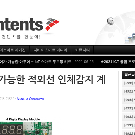
이스마트 매거진
디바이스마트 미디어
커뮤니티
제어가 가능한 아두이노 IoT 스마트 무드등 키트
-
2021-06-25
★2021 ICT 융합 
최근 글
용 가능한 적외선 인체감지 계
[69호]
[69호]
20, 2021 ·
Leave a Comment
[69호]
[69호]
마트 상륙
[69호]
[69호]
[69호]