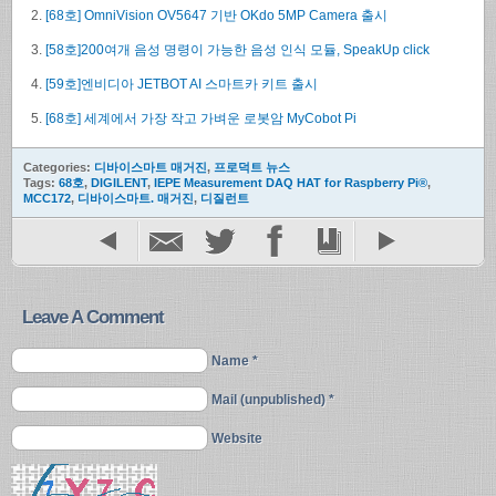
[68호] OmniVision OV5647 기반 OKdo 5MP Camera 출시
[58호]200여개 음성 명령이 가능한 음성 인식 모듈, SpeakUp click
[59호]엔비디아 JETBOT AI 스마트카 키트 출시
[68호] 세계에서 가장 작고 가벼운 로봇암 MyCobot Pi
Categories:
디바이스마트 매거진
,
프로덕트 뉴스
Tags:
68호
,
DIGILENT
,
IEPE Measurement DAQ HAT for Raspberry Pi®
,
MCC172
,
디바이스마트. 매거진
,
디질런트
Leave A Comment
Name *
Mail (unpublished) *
Website