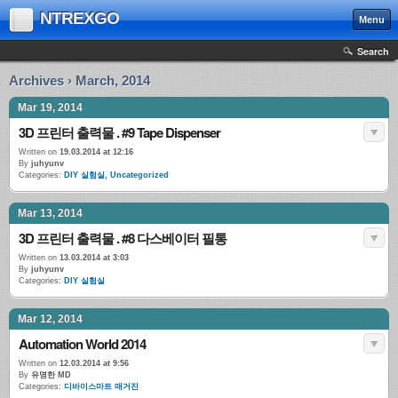
NTREXGO
Menu
Search
Archives › March, 2014
Mar 19, 2014
3D 프린터 출력물 . #9 Tape Dispenser
Written on
19.03.2014 at 12:16
By
juhyunv
Categories:
DIY 실험실
,
Uncategorized
Mar 13, 2014
3D 프린터 출력물 . #8 다스베이터 필통
Written on
13.03.2014 at 3:03
By
juhyunv
Categories:
DIY 실험실
Mar 12, 2014
Automation World 2014
Written on
12.03.2014 at 9:56
By
유명한 MD
Categories:
디바이스마트 매거진