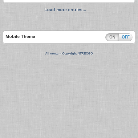
Load more entries...
Mobile Theme
ON
OFF
All content Copyright NTREXGO