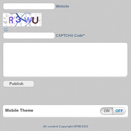
Website
CAPTCHA Code
*
Mobile Theme
ON
OFF
All content Copyright NTREXGO