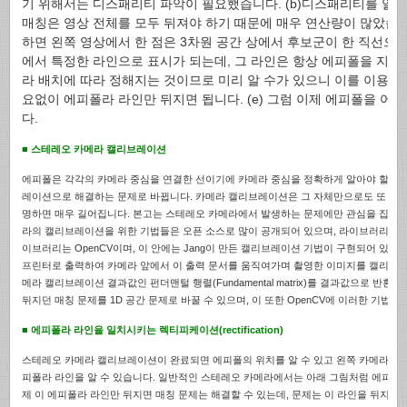
기 위해서는 디스패리티 파악이 필요했습니다. (b)디스패리티를 알기
매칭은 영상 전체를 모두 뒤져야 하기 때문에 매우 연산량이 많았습니다
하면 왼쪽 영상에서 한 점은 3차원 공간 상에서 후보군이 한 직선으
에서 특정한 라인으로 표시가 되는데, 그 라인은 항상 에피폴을 지나갔
라 배치에 따라 정해지는 것이므로 미리 알 수가 있으니 이를 이용하
요없이 에피폴라 라인만 뒤지면 됩니다. (e) 그럼 이제 에피폴을 어
다.
■ 스테레오 카메라 캘리브레이션
에피폴은 각각의 카메라 중심을 연결한 선이기에 카메라 중심을 정확하게 알아야 할 필요
레이션으로 해결하는 문제로 바뀝니다. 카메라 캘리브레이션은 그 자체만으로도 또 하나
명하면 매우 길어집니다. 본고는 스테레오 카메라에서 발생하는 문제에만 관심을 집중해
라의 캘리브레이션을 위한 기법들은 오픈 소스로 많이 공개되어 있으며, 라이브러리로도
이브러리는 OpenCV이며, 이 안에는 Jang이 만든 캘리브레이션 기법이 구현되어 있습니
프린터로 출력하여 카메라 앞에서 이 출력 문서를 움직여가며 촬영한 이미지를 캘리브
메라 캘리브레이션 결과값인 펀더맨털 행렬(Fundamental matrix)를 결과값으로 반환
뒤지던 매칭 문제를 1D 공간 문제로 바꿀 수 있으며, 이 또한 OpenCV에 이러한 기법
■ 에피폴라 라인을 일치시키는 렉티피케이션(rectification)
스테레오 카메라 캘리브레이션이 완료되면 에피폴의 위치를 알 수 있고 왼쪽 카메라 한 
피폴라 라인을 알 수 있습니다. 일반적인 스테레오 카메라에서는 아래 그림처럼 에피폴라
제 이 에피폴라 라인만 뒤지면 매칭 문제는 해결할 수 있는데, 문제는 이 라인을 뒤지는 