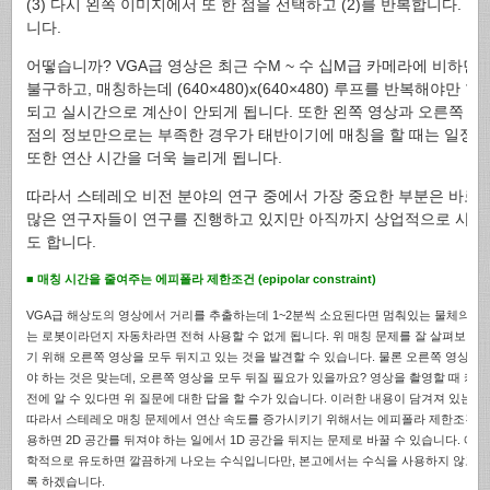
(3) 다시 왼쪽 이미지에서 또 한 점을 선택하고 (2)를 반복합니다. 이
니다.
어떻습니까? VGA급 영상은 최근 수M ~ 수 십M급 카메라에 비하면
불구하고, 매칭하는데 (640×480)x(640×480) 루프를 반복해야만 
되고 실시간으로 계산이 안되게 됩니다. 또한 왼쪽 영상과 오른쪽 영
점의 정보만으로는 부족한 경우가 태반이기에 매칭을 할 때는 일정 블록(
또한 연산 시간을 더욱 늘리게 됩니다.
따라서 스테레오 비전 분야의 연구 중에서 가장 중요한 부분은 바로
많은 연구자들이 연구를 진행하고 있지만 아직까지 상업적으로 사용
도 합니다.
■ 매칭 시간을 줄여주는 에피폴라 제한조건 (epipolar constraint)
VGA급 해상도의 영상에서 거리를 추출하는데 1~2분씩 소요된다면 멈춰있는 물체의 경
는 로봇이라던지 자동차라면 전혀 사용할 수 없게 됩니다. 위 매칭 문제를 잘 살펴보면 
기 위해 오른쪽 영상을 모두 뒤지고 있는 것을 발견할 수 있습니다. 물론 오른쪽 영상에 
야 하는 것은 맞는데, 오른쪽 영상을 모두 뒤질 필요가 있을까요? 영상을 촬영할 때 카
전에 알 수 있다면 위 질문에 대한 답을 할 수가 있습니다. 이러한 내용이 담겨져 있는
따라서 스테레오 매칭 문제에서 연산 속도를 증가시키기 위해서는 에피폴라 제한조건을 
용하면 2D 공간를 뒤져야 하는 일에서 1D 공간을 뒤지는 문제로 바꿀 수 있습니다. 에피폴라
학적으로 유도하면 깔끔하게 나오는 수식입니다만, 본고에서는 수식을 사용하지 않고 그
록 하겠습니다.