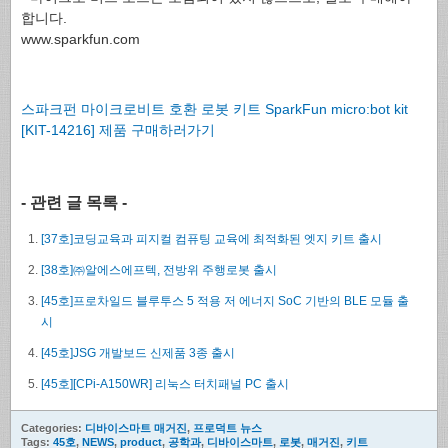
합니다.
www.sparkfun.com
스파크펀 마이크로비트 호환 로봇 키트 SparkFun micro:bot kit
[KIT-14216] 제품 구매하러가기
- 관련 글 목록 -
[37호]코딩교육과 피지컬 컴퓨팅 교육에 최적화된 엣지 키트 출시
[38호]㈜알에스에프텍, 전방위 주행로봇 출시
[45호]프로차일드 블루투스 5 적용 저 에너지 SoC 기반의 BLE 모듈 출
시
[45호]JSG 개발보드 신제품 3종 출시
[45호][CPi-A150WR] 리눅스 터치패널 PC 출시
Categories:
디바이스마트 매거진
,
프로덕트 뉴스
Tags:
45호
,
NEWS
,
product
,
공학과
,
디바이스마트
,
로봇
,
매거진
,
키트