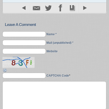
Leave A Comment
Name *
Mail (unpublished) *
Website
CAPTCHA Code
*